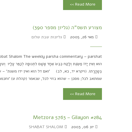
Read More >>
מצורע תשס"ה (גליון מספר 390)
מאי 26, 2005
גליונות שבת שלום
הוּא וְאֵין יָדוֹ מַשֶּׂגֶת וְלָקַח כֶּבֶשׂ אֶחָד אָשָׁם לִתְנוּפָה לְכַפֵּר עָלָיו וְעִש
בְּטָהֳרָתוֹ. (ויקרא יד, כא, לב) 'ואם דל הוא ואין ידו משגת' 
שמתאב לכל; מסכן – שהוא בזוי לכל, שנאמר (קהלת ט) 'וחכמת ה
Read More >>
Metzora 5763 – Gilayon #284
יונ 06, 2003
SHABAT SHALOM