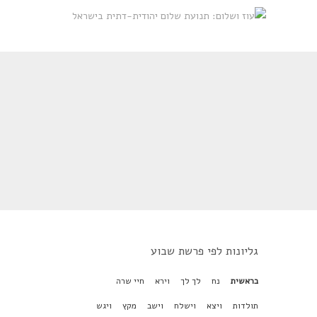
גליונות לפי פרשת שבוע
בראשית
נח
לך לך
וירא
חיי שרה
תולדות
ויצא
וישלח
וישב
מקץ
ויגש