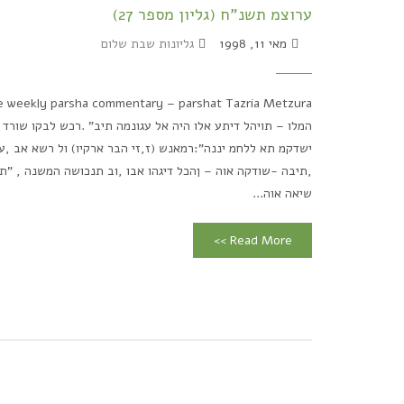
ערוצמ תשנ"ח (גליון מספר 27)
מאי 11, 1998
גליונות שבת שלום
המלו – תויהל דיתע אלו היה אל עגונמה תיב" .רכש לבקו שורד 
ישדקמ תא ללחמ יננה":רמאנש (ז,זי הבר ארקיו) ול רשא אב ,ע
,תיבה -שודקה אוה – ןהכל דיגהו אבו ,וב תנכושה המשנה , "תי
שיאה אוה...
Read More >>
v