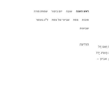
ראש השנה
שובה
יום כיפור
שמחת תורה
סוכות
פסח
שביעי של פסח
ל"ג בעומר
שבועות
הודעה
(קישור לדף המקורי) וְאִם דַּל
ַשִּׂיג יָדוֹ
 אביון –