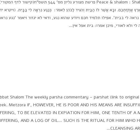
Peace & shalom : Shabbat Shalom The weekly parsha commentary – parshat פרשת מצורע גליון מס' 544 תשס"
ת אֶרֶץ אֲחֻזַּתְכֶם. וּבָא אֲשֶׁר לוֹ הַבַּיִת וְהִגִּיד לַכֹּהֵן לֵאמֹר: כְּנֶגַע נִרְאָה לִי בַּבָּיִת. (ויקר
אה לי בבית'. אפילו תלמיד חכם ויודע שהוא נגע, ודאי לא יגזור ויאמר 'נגע נראה
 ולא לאורי, מיכן אמרו: בית אפל אין...
bbat Shalom The weekly parsha commentary – parshat (link to original 
eek. Metzora IF, HOWEVER, HE IS POOR AND HIS MEANS ARE INSUFF
FERING, TO BE ELEVATED IN EXPIATION FOR HIM, ONE TENTH OF A 
FFERING, AND A LOG OF OIL… SUCH IS THE RITUAL FOR HIM WHO 
CLEANSING ARE 