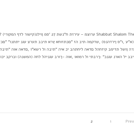
Shabbat Shalom The weekly parsha commentary – parshat Tazria Metzura ערוצמ – עירזת ח"נשת 27 'סמ ןוילג(קישו
(א"ע ,ו"ס ןירדהנס) ,שדקמה תיב הז "םכתזוחא ץרא תיבב תערצ עגנ יתתנו" "םכזע
רה ןושל תדימב קיזחהל םדאה ליחתהב יכ איה "תיבה ול רשא"ו ,םדאה אוה "תיבה"
בב יל הארנ עגנכ" :ךרבתי ול רמואו ,אוה -ךורב עגניהל לחה (המשנה) וברקב יכו
2
1
Pre