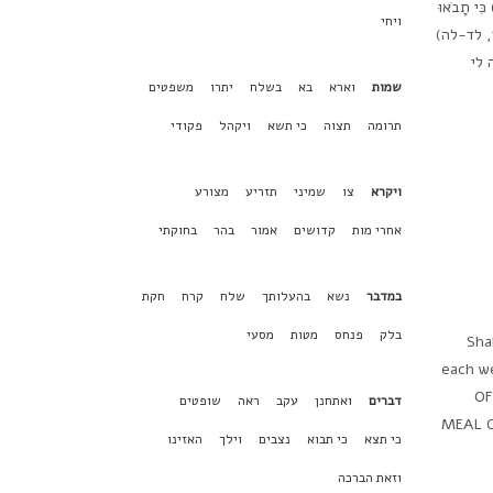
ח(קישור לדף המקורי) כִּי תָבֹאוּ
ויחי
א יד, לד-לה)
 לי
שמות
וארא
בא
בשלח
יתרו
משפטים
תרומה
תצוה
כי תשא
ויקהל
פקודי
ויקרא
צו
שמיני
תזריע
מצורע
אחרי מות
קדושים
אמור
בהר
בחוקתי
במדבר
נשא
בהעלותך
שלח
קרח
חקת
בלק
פנחס
מטות
מסעי
Sha
each w
OF
דברים
ואתחנן
עקב
ראה
שופטים
MEAL O
כי תצא
כי תבוא
נצבים
וילך
האזינו
וזאת הברכה