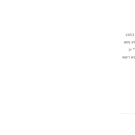
ר לדף המקורי) ?בתכנ
 ןואג
 יכ
נא רשא