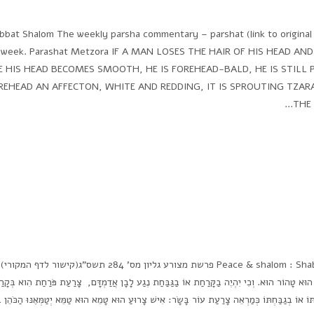
bbat Shalom The weekly parsha commentary – parshat (link to original 
 week. Parashat Metzora IF A MAN LOSES THE HAIR OF HIS HEAD AN
E HIS HEAD BECOMES SMOOTH, HE IS FOREHEAD-BALD, HE IS STILL
REHEAD AN AFFECTON, WHITE AND REDDING, IT IS SPROUTING TZAR
THE 
Peace & shalom : Shabbat Shalom The weekly parsha commentary – parshat פרשת מצורע גליון מס' 284 תשס"ג(ק
ַ הוּא טָהוֹר הוּא. וְכִי יִהְיֶה בַקָּרַחַת אוֹ בַגַּבַּחַת נֶגַע לָבָן אֲדַמְדָּם, צָרַעַת פֹּרַחַת הִוא בְּקָרַח
ְתּוֹ אוֹ בְגַבַּחְתּוֹ כְּמַרְאֵה צָרַעַת עוֹר בָּשָׂר: אִישׁ צָרוּעַ הוּא טָמֵא הוּא טַמֵּא יְטַמְּאֶנּוּ הַכֹּהֵן ב