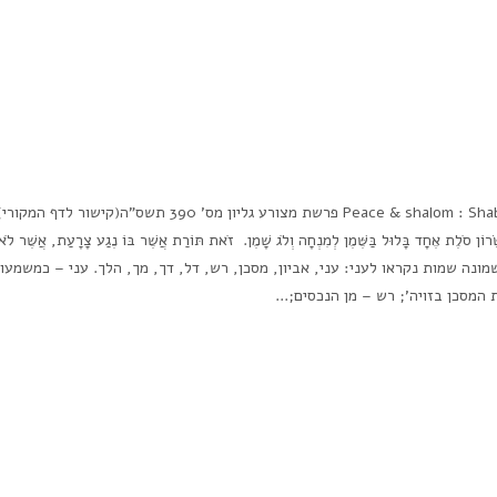
Peace & shalom : Shabbat Shalom The weekly parsha commentary – parshat פרשת מצורע גליון מס' 390 תשס"ה
ָּׂרוֹן סֹלֶת אֶחָד בָּלוּל בַּשֶּׁמֶן לְמִנְחָה וְלֹג שָׁמֶן. זֹאת תּוֹרַת אֲשֶׁר בּוֹ נֶגַע צָרָעַת, אֲשֶׁר לֹא ת
– שמונה שמות נקראו לעני: עני, אביון, מסכן, רש, דל, דך, מך, הלך. עני – כמשמעו;
מסכן בזויה'; רש – מן הנכסים;...