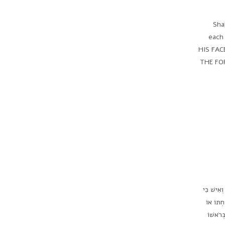
Sha
each
HIS FAC
THE FO
ישור לדף המקורי) וְאִישׁ כִּי
ְתּוֹ אוֹ
ְּרֹאשׁוֹ