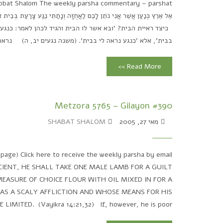
אֶל אֶרֶץ כְּנַעַן אֲשֶׁר אֲנִי נֹתֵן לָכֶם לַאֲחֻזָּה וְנָתַתִּי נֶגַע צָרַעַת בְּבֵי
כיצד ראיית הבית? 'ובא אשר לו הבית והגיד לכהן לאמר: כנגע נר
בבית', אלא 'כנגע נראה לי בבית'. (משנה נגעים יב, ה) נראה לי
Read More >>
Metzora 5765 – Gilayon #390
מאי 27, 2005
SHABAT SHALOM
page) Click here to receive the weekly parsha by email
ICIENT, HE SHALL TAKE ONE MALE LAMB FOR A GUILT
MEASURE OF CHOICE FLOUR WITH OIL MIXED IN FOR A
HAS A SCALY AFFLICTION AND WHOSE MEANS FOR HIS
LIMITED. (Vayikra 14:21,32) If, however, he is poor...