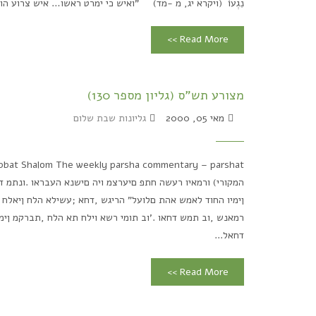
נִגְעוֹ (ויקרא יג, מ -מד) "ואיש כי ימרט ראשו… איש צרוע הו
Read More >>
מצורע תש"ס (גליון מספר 130)
מאי 05, 2000
גליונות שבת שלום
המקורי) ורמאיו רעשה חתפ םיערצמ ויה םישנא העבראו .ונתמ 
ןימיו החוד לאמש אהת םלועל" הריגש ,דחא ;עשילא הלח ןיאלח ה
רמאנש ,וב תמש דחאו .'וב תומי רשא וילח תא הלח ,תברקמ ןימי
דחאל...
Read More >>