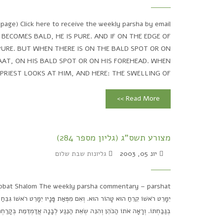
page) Click here to receive the weekly parsha by email
D BECOMES BALD, HE IS PURE. AND IF ON THE EDGE OF
 PURE. BUT WHEN THERE IS ON THE BALD SPOT OR ON
AAT, ON HIS BALD SPOT OR ON HIS FOREHEAD. WHEN
PRIEST LOOKS AT HIM, AND HERE: THE SWELLING OF...
Read More >>
מצורע תשס"ג (גליון מספר 284)
יונ 05, 2003
גליונות שבת שלום
יִמָּרֵט רֹאשׁוֹ קֵרֵחַ הוּא טָהוֹר הוּא. וְאִם מִפְּאַת פָּנָיו יִמָּרֵט רֹאשׁוֹ גִּבֵּח
בְגַבַּחְתּוֹ. וְרָאָה אֹתוֹ הַכֹּהֵן וְהִנֵּה שְׂאֵת הַנֶּגַע לְבָנָה אֲדַמְדֶּמֶת בְּקָרַח