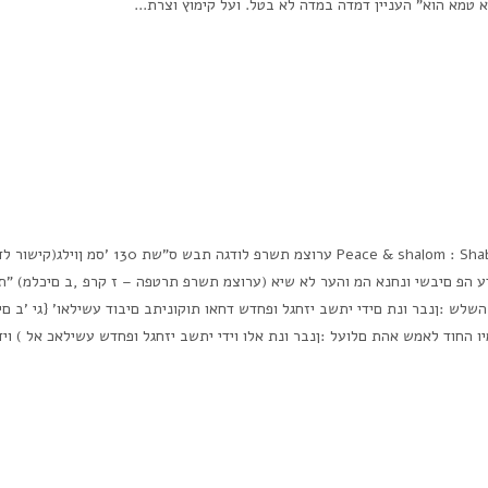
א טמא הוא" העניין דמדה במדה לא בטל. ועל קימוץ וצרת...
Peace & shalom : Shabbat Shalom The weekly parsha commentary – parshat ערוצמ תשרפ לודגה תבש ס"שת 130 'סמ ןויל
דע הפ םיבשי ונחנא המ והער לא שיא (ערוצמ תשרפ תרטפה – ז קרפ ,ב םיכלמ) "
שלש :ןנבר ונת םידי יתשב יזחגל ופחדש דחאו תוקוניתב םיבוד עשילאו' {גי 'ב םי
ו החוד לאמש אהת םלועל :ןנבר ונת אלו וידי יתשב יזחגל ופחדש עשילאכ אל ) וי