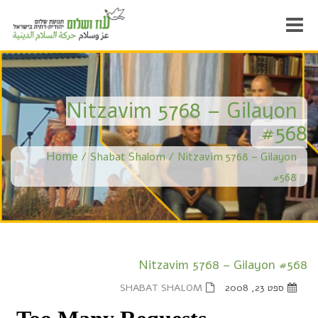
Toggle
igation
Nitzavim 5768 – Gilayon
#568
Home
/
Shabat Shalom
/
Nitzavim 5768 – Gilayon
#568
Nitzavim 5768 – Gilayon #568
ספט 23, 2008
SHABAT SHALOM