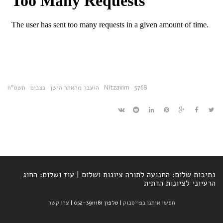
5768
Nitzavim
הועבר מהאתר הישן
נצבים
תשס"ח
נתיבות שלום: התנועה לתורה ציונות ושלום | עוז ושלום: החוג
הרעיוני לציונות הדתית
חפשו אותנו בפייסבוק
| טלפון 052-3911181 |
צרו קשר