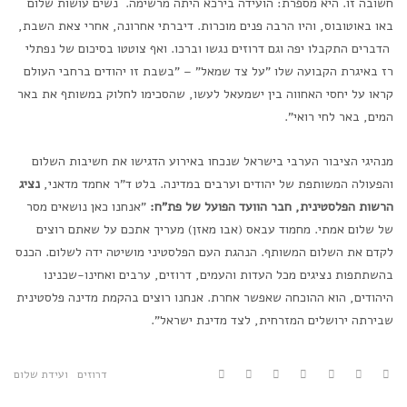
חשובה זו. היא מספרת: הועידה בירכא היתה מרשימה. נשים עושות שלום
באו באוטובוס, והיו הרבה פנים מוכרות. דיברתי אחרונה, אחרי צאת השבת,
הדברים התקבלו יפה וגם דרוזים נגשו וברכו. ואף צוטטו בסיכום של נפתלי
רז באיגרת הקבועה שלו "על צד שמאל" – "בשבת זו יהודים ברחבי העולם
קראו על יחסי האחווה בין ישמעאל לעשו, שהסכימו לחלוק במשותף את באר
המים, באר לחי רואי".
מנהיגי הציבור הערבי בישראל שנכחו באירוע הדגישו את חשיבות השלום
והפעולה המשותפת של יהודים וערבים במדינה. בלט ד"ר אחמד מדאני,
נציג
הרשות הפלסטינית, חבר הוועד הפועל של פת"ח
:
"אנחנו כאן נושאים מסר
של שלום אמתי. מחמוד עבאס (אבו מאזן) מעריך אתכם על שאתם רוצים
לקדם את השלום המשותף. הנהגת העם הפלסטיני מושיטה ידה לשלום. הכנס
בהשתתפות נציגים מכל העדות והעמים, דרוזים, ערבים ואחינו-שכנינו
היהודים, הוא ההוכחה שאפשר אחרת. אנחנו רוצים בהקמת מדינה פלסטינית
שבירתה ירושלים המזרחית, לצד מדינת ישראל".
דרוזים
ועידת שלום