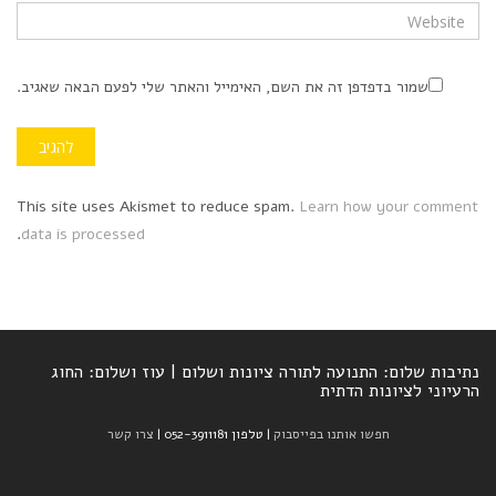
שמור בדפדפן זה את השם, האימייל והאתר שלי לפעם הבאה שאגיב.
This site uses Akismet to reduce spam.
Learn how your comment
.
data is processed
נתיבות שלום: התנועה לתורה ציונות ושלום | עוז ושלום: החוג
הרעיוני לציונות הדתית
חפשו אותנו בפייסבוק
| טלפון 052-3911181 |
צרו קשר