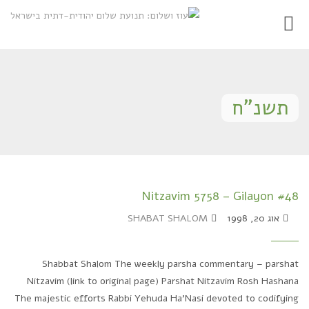
Toggle
gation
תשנ"ח
Nitzavim 5758 – Gilayon #48
אוג 20, 1998
SHABAT SHALOM
Shabbat Shalom The weekly parsha commentary – parshat
Nitzavim (link to original page) Parshat Nitzavim Rosh Hashana
The majestic efforts Rabbi Yehuda Ha'Nasi devoted to codifying