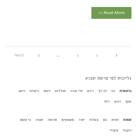
Read More >>
Next
5
…
3
2
1
גליונות לפי פרשת שבוע
בראשית
נח
לך לך
וירא
חיי שרה
תולדות
ויצא
וישלח
וישב
מקץ
ויגש
ויחי
שמות
וארא
בא
בשלח
יתרו
משפטים
תרומה
תצוה
כי תשא
ויקהל
פקודי