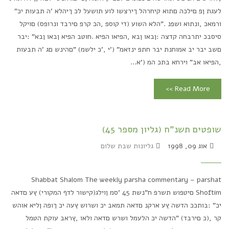
לעגת ןפ םילכה םתוא קיחרהל ךירצשו לוע תושעל לכ ךיהלא 'ה תבעות יכ"
ורמאכ ,ונתוא ושפנ ."הלא השוע (די קוספ ,הכ קרפ םירבד ונרופס) םויקל
סיסבכ יתרבחה קדצה :ןבאו ןבא ,הפיאו הפיא .חוטב הפיא ןבאו ןבא" :יבר
םשב יבר יב אמוחנת יבר חתפ ינזאמ" ('י ,'כ ילשמ) "םהינש םג 'ה תבעות
,הפיאו אב" וירחא בתכ המ ('א...
Read More >>
שופטים תשנ"ח (גליון מספר 45)
אוג 09, 1998
גליונות שבת שלום
Shabbat Shalom The weekly parsha commentary – parshat
Shoftim םיטפוש תשרפ ח"נשת 45 'סמ ןוילג(קישור לדף המקורי) ץע םדאה
יכ" :בותככ הדשה ץע ארקנ םדאה תמאב יכ ושרוש ץעה יכ ךופה ןליא אוהש
קר ,(כ םירבד) "הדשה יכ הלעמל ושרש םדאה ולאו ,ץראב עוקת הטמל