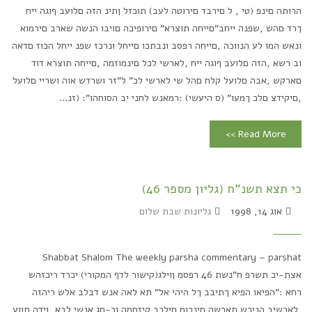
הרותה םינפ (טי , ל םירבד םירוטה לעב) תוכזל ןתינ הזה םלועב ףוגה ייח
ךרד םהש ,שפנה ייחב"םייחה תוצרא" םירופיכה םויבו הנשה שארב םירמוא
ונאש המו לע הנווכה ,םייחה רפסב ונבתכו םייחל ונרכז שפנ ייחל הכוז םדאה
וב רשא ,הזה םלועב ףוגה ייח ,לארשי לכל םינמוזמה ,םייחה תוצרא דוד
םארקש ,אבה םלועל קלח םהל שי לארשי לכ" ל"זר ושרדש אוה ושריי םלועל
,םיקידצ םלכ ךמעו" (ס היעשי) :רמאנש לחני יב הסוחהו": (זנ...
Read More >>
כי תצא תשנ"ח (גליון מספר 46)
אוג 14, 1998
גליונות שבת שלום
Shabbat Shalom The weekly parsha commentary – parshat
אצת-יכ תשרפ ח"נשת 46 רפסמ ןוילג(קישור לדף המקורי) יכרד ריכזהש
רחא :"הפיאו הפיא ךתיבב ךל היהי אל" תא לאה אנש דבלב אלש ריהזה
,לארשיב הניכש תארשה םינכומ םילכב קיזחמה ןכ-םג אנשי לבא ,ןידה תווע