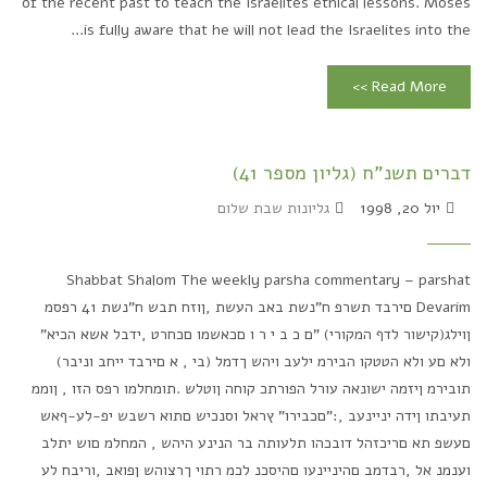
of the recent past to teach the Israelites ethical lessons. Moses
is fully aware that he will not lead the Israelites into the...
Read More >>
דברים תשנ"ח (גליון מספר 41)
יול 20, 1998
גליונות שבת שלום
Shabbat Shalom The weekly parsha commentary – parshat
Devarim םירבד תשרפ ח"נשת באב העשת ,ןוזח תבש ח"נשת 41 רפסמ
ןוילג(קישור לדף המקורי) "ם כ ב י ר ו םכאשמו םכחרט ,ידבל אשא הכיא"
ולא םע ולא הטטקו הבירמ ילעב ויהש ךדמל (בי , א םירבד ייחב וניבר)
תובירמ ןיזמה ישונאה עורל הפורתכ קוחה ןוטלש .תומחלמו רפס הזו , ןוממ
תעיבתו ןידה יניינעב ,:"םכבירו" ץראל וסנכיש םתוא רשבש יפ-לע-ףאש
םעשפ תא םריכזהל דובכהו תלעותה בר הנינע היהש , המחלמ םוש יתלב
וענמנ אל ,רבדמב םהיניינעו םהיסכנ לכמ רתוי ךרצוהש ןפואב ,וריבח לע