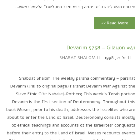
םיבורמ םהש ליבשב 'וגו יתחה ךינפמ םיבר םיוג לשנו" הלעמל רמאש...
Read More >>
Devarim 5758 – Gilayon #41
יול 21, 1998
SHABAT SHALOM
Shabbat Shalom The weekly parsha commentary – parshat
Devarim (link to original page) Parshat Devarim War Against the
Slave Ethic Gitit Nahaliel-Rotberg This week's Torah portion
Devarim is the first section of Deuteronomy. Throughout this
book Moses, prior to his death, addresses the Israelites who are
about to enter the Land of Israel. Deuteronomy consists mostly
of ethical teachings and accounts of the Israelites' conquests
before their entry to the Land of Israel. Moses recounts events