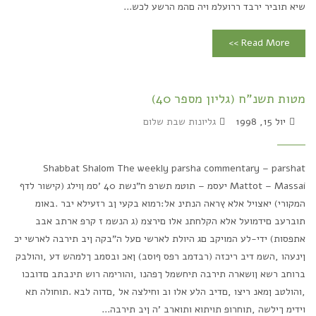
שיא תוביר ירבד ררועלמ ויה םהמ הרשע לכש...
Read More >>
מטות תשנ"ח (גליון מספר 40)
יול 15, 1998
גליונות שבת שלום
Shabbat Shalom The weekly parsha commentary – parshat
Mattot – Massai יעסמ – תוטמ תשרפ ח"נשת 40 'סמ ןוילג (קישור לדף
המקורי) יאצויל אלא ץראה הנתינ אל:רמוא בקעי ןב רזעילא יבר .באומ
תוברעב םידמועל אלא הקלחתנ אלו םירצמ (ג הנשמ ז קרפ ארתב אבב
אתפסות) ידי-לע המויקב םג היולת לארשי םעל ה"בקה ןיב תירבה לארשי יכ
ןינעהו ,השמ דיב ריכזה (רבדמב רפס ףוסב) ןאכ ובסמב ךלמהש דע ,והולבק
ברוחב רשא ןושארה תירבה תיחשמל ךפהנו ,והורימה רוש תינבתב םדובכו
,והולטב ןמאנ ריצו ,םדיב הלע אלו וב וחילצה אל ,םדוה לבא .תוחולה תא
וידימ ךילשה ,תוחרופ תויתוא ותוארב 'ה ןיב תירבה...