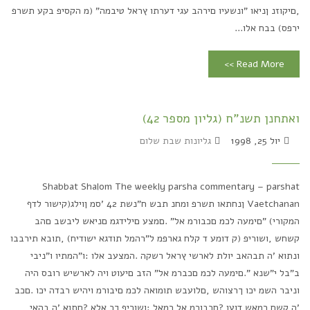
,םיקוזנ ןניאו "ונשעיו םירהב עגי דערתו ץראל טיבמה" (מ הקסיפ בקע תשרפ
ירפס) בבח אלו...
Read More >>
ואתחנן תשנ"ח (גליון מספר 42)
יול 25, 1998
גליונות שבת שלום
Shabbat Shalom The weekly parsha commentary – parshat
Vaetchanan ןנחתאו תשרפ ומחנ תבש ח"נשת 42 'סמ ןוילג(קישור לדף
המקורי) "םימעה לכמ םכבורמ אל" .םמצע םילידגמ םניאש ליבשב םהב
קשחש ,ושוריפ (ק דומע ד קלח גארפמ ל"רהמל תודגא ישודיח) ,תובא תירבבו
ונתוא 'ה תבהאב יולת לארשי ץראל רשקה .המצעב אלו :ו"המתיו ו"ניבי
ב"בל י"שנא ".םימעה לכמ םכברמ אל" הזב םיעוט ויה לארשיש רובס היה
וניבר השמ יכו ךרצוהש ,םלועבש תומואה לכמ םיבורמ ויהיש רבדה יכו .םכב
'ה קשח רמאש דועו ?םכבורמ אל רמאל :ושוריפ ךכ אלא ?םתוא 'ה בהאי