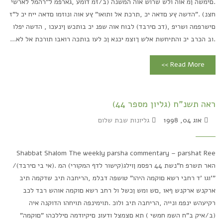
.םימשה ןמ אוה ולש שרוש אוה המשנה (ב/זמ דומע ,גארפמ ל"רהמל לארשי
חצנ) ."הדשה ץע םדאה יכ ,תרכת אל ותואו" ץע אוה ונוזמו םדאה ייח יכ ל"ז
םישרפמה ושריפ ,(דכ םירבד) לבוח אוה שפנ יכ בותכש ןינעכו , הדשה יפלו
.וב הכרב יכ והתיחשת אלש ךוצמ יכנא ןכ לעו בותכה רואבו תורכת אל לא...
Read More >>
ראה תשנ"ח (גליון מספר 44)
אוג 04, 1998
גליונות שבת שלום
Shabbat Shalom The weekly parsha commentary – parshat Ree
האר תשרפ ח"נשת 44 רפסמ ןוילג(קישור לדף המקורי) המ .(אי בי םירבד)/
"'וגו 'ד רחבי רשא םוקמה היהו" טושפה דבלמ ,הריחבה תיב שדקמה תיב
ארקנש ארקנש ףאו ,םש ומש ןכשל ול רחב רשא םוקמה אוהש רבד לכב
רקיעהש ינפמ ונייה ,הריחבה תיב ולוכ .תוימינפה תויחהו הדוקנה איה
(ב/איק ב"ח השמ חמשי ) תא םצמצל ודעונ םיקיודמה םיללכהו "םוקמה"