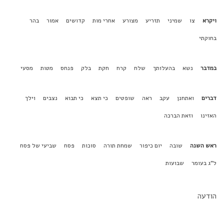
ויקרא
צו
שמיני
תזריע
מצורע
אחרי מות
קדושים
אמור
בהר
בחוקתי
במדבר
נשא
בהעלותך
שלח
קרח
חקת
בלק
פנחס
מטות
מסעי
דברים
ואתחנן
עקב
ראה
שופטים
כי תצא
כי תבוא
נצבים
וילך
האזינו
וזאת הברכה
ראש השנה
שובה
יום כיפור
שמחת תורה
סוכות
פסח
שביעי של פסח
ל"ג בעומר
שבועות
הודעה