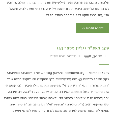
תלבגה . תונברקה תדובע ןהש יפ-לע-ףא תונברקה תברקה רמולכ ,הדובע
לש הז גוס הליחתב היהש יפכ וניווטצנ אל ירה ,ךרבתי ומשל לכיה םיקהל
אלו ,ןמז לכבו םוקמ לכב בירקהל רמולכ הז לכ...
Read More >>
עקב תשנ"ח (גליון מספר 43)
יול 30, 1998
גליונות שבת שלום
Shabbat Shalom The weekly parsha commentary – parshat Ekev
בקע תשרפ ח"נשת 43 'סמ ןוילג(קישור לדף המקורי) תא דוקפל התוא שרד
"התוא שרוד ךיהולא 'ה רשא ץרא" םהישעמ תא קדקדלו היבשוי (בי קוספ אי
קרפ םירבד ינוקזח) תדמתמ השירדב הכורכ ץראלו םעל ה"בקה ןיב תירבה
"הב ךיהלא 'ה יניע דימת" םירהב עגי ,דערתו ץראל טיבמה" רמוא דחא בותכו
ינש ומייקתי דציכ (ד"ק םיליהת) "ונשעיו ?וללה םיבותכ הב 'ה יניע דימת
,םוקמ לש ונוצר םישוע לארשישכ םוקמ לש ונוצר םישוע לארשי ןיאשכו