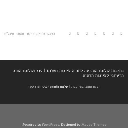
הועבר מהאתר הישן
תצוה
תשנ"ח
נתיבות שלום: התנועה לתורה ציונות ושלום | עוז ושלום: החוג
הרעיוני לציונות הדתית
חפשו אותנו בפייסבוק
| טלפון 052-3911181 |
צרו קשר
.
Powered by
WordPress
. Designed by
Magee Themes