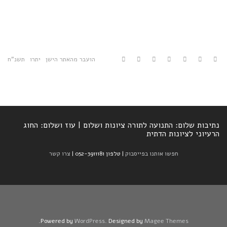
הועבר מהאתר הישן
יתרו
תשנ"ח
נתיבות שלום: התנועה לתורה ציונות ושלום | עוז ושלום: החוג
הרעיוני לציונות הדתית
חפשו אותנו בפייסבוק
| טלפון 052-3911181 |
צרו קשר
.
Powered by
WordPress
. Designed by
Magee Themes